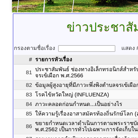
ข่าวประชาสัม
กรองตามชื่อเรื่อง
แสดง
#
รายการหัวเรื่อง
ประชาสัมพันธ์ ช่องทางอิเล็กทรอนิกส์สำหร
81
จรเข้เผือก พ.ศ.2566
82
ข้อมูลผู้สูงอายุที่มีภาวะพึ่งพิงตำบลจรเข้เผือ
83
โรคไข้หวัดใหญ่ (INFLUENZA)
84
ภาวะคลอดก่อนกำหนด...เป็นอย่างไร
85
ให้ความรู้เรื่องอาสาสมัครท้องถิ่นรักษ์โลก 
ขยายกำหนดเวลาดำเนินการตามพระราชบัญญัต
86
พ.ศ.2562 เป็นการทั่วไปเฉพาะการจัดเก็บใน