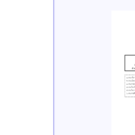
**หน่ว